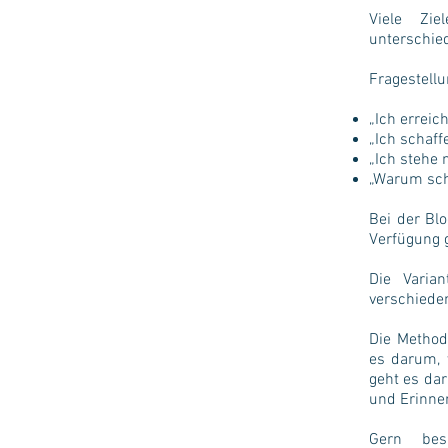
Viele Zi
unterschied
Fragestell
„Ich erreic
„Ich schaff
„Ich stehe 
„Warum scha
Bei der Bl
Verfügung g
Die Varia
verschiede
Die Method
es darum, 
geht es da
und Erinne
Gern bes