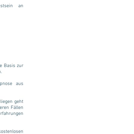
stsein an
e Basis zur
n.
ypnose aus
liegen geht
eren Fällen
Erfahrungen
tenlosen