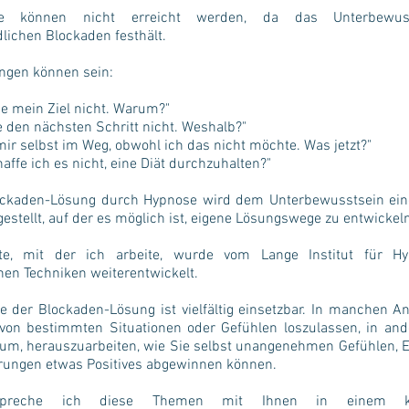
ele können nicht erreicht werden, da das Unterbewus
lichen Blockaden festhält.
ungen können sein:
he mein Ziel nicht. Warum?"
e den nächsten Schritt nicht. Weshalb?"
mir selbst im Weg, obwohl ich das nicht möchte. Was jetzt?"
ffe ich es nicht, eine Diät durchzuhalten?"
ockaden-Lösung durch Hypnose wird dem Unterbewusstsein ein
estellt, auf der es möglich ist, eigene Lösungswege zu entwickel
nte, mit der ich arbeite, wurde vom Lange Institut für H
nen Techniken weiterentwickelt.
e der Blockaden-Lösung ist vielfältig einsetzbar. In manchen An
von bestimmten Situationen oder Gefühlen loszulassen, in and
rum, herauszuarbeiten, wie Sie selbst unangenehmen Gefühlen, 
rungen etwas Positives abgewinnen können.
preche ich diese Themen mit Ihnen in einem kos