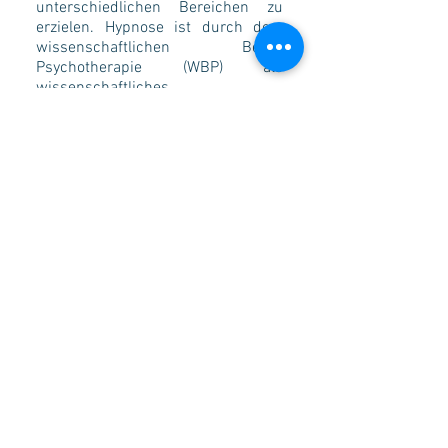
unterschiedlichen Bereichen zu
erzielen. Hypnose ist durch den
wissenschaftlichen Beirat
Psychotherapie (WBP) als
wissenschaftliches
Behandlungsverfahren in der
Bundesrepublik Deutschland
anerkannt.
"Hypnotische Suggestion kann den
Gebrauch von Fähigkeiten und
Potentialen erleichtern, die in
einem Menschen bereits existieren,
aber aufgrund mangelnden
Trainings oder Verständnisses
ungenutzt oder unterentwickelt
bleiben."
(Milton H. Erickson/Ernest L. Rossi,
Hypnotherapie)
Die Wahrung Ihrer
Selbstbestimmung und die genaue